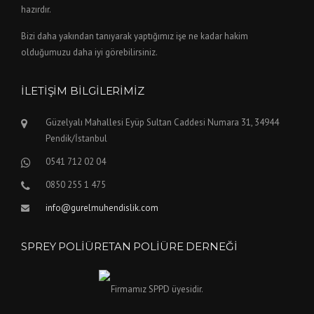
hazırdır.
Bizi daha yakından tanıyarak yaptığımız işe ne kadar hakim
olduğumuzu daha iyi görebilirsiniz.
İLETIŞIM BILGILERIMIZ
Güzelyalı Mahallesi Eyüp Sultan Caddesi Numara 31, 34944
Pendik/İstanbul
0541 712 02 04
0850 255 1 475
info@gurelmuhendislik.com
SPREY POLIÜRETAN POLIÜRE DERNEĞI
Firmamız SPPD üyesidir.