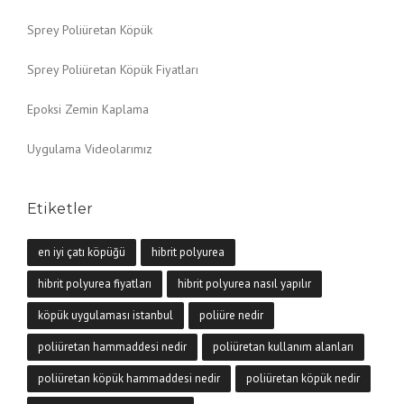
Sprey Poliüretan Köpük
Sprey Poliüretan Köpük Fiyatları
Epoksi Zemin Kaplama
Uygulama Videolarımız
Etiketler
en iyi çatı köpüğü
hibrit polyurea
hibrit polyurea fiyatları
hibrit polyurea nasıl yapılır
köpük uygulaması istanbul
poliüre nedir
poliüretan hammaddesi nedir
poliüretan kullanım alanları
poliüretan köpük hammaddesi nedir
poliüretan köpük nedir