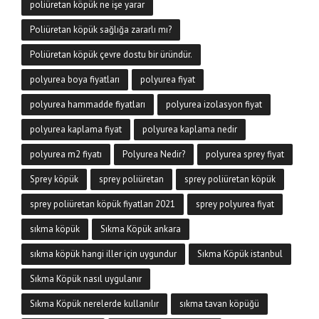
poliüretan köpük ne işe yarar
Poliüretan köpük sağlığa zararlı mı?
Poliüretan köpük çevre dostu bir üründür.
polyurea boya fiyatları
polyurea fiyat
polyurea hammadde fiyatları
polyurea izolasyon fiyat
polyurea kaplama fiyat
polyurea kaplama nedir
polyurea m2 fiyatı
Polyurea Nedir?
polyurea sprey fiyat
Sprey köpük
sprey poliüretan
sprey poliüretan köpük
sprey poliüretan köpük fiyatları 2021
sprey polyurea fiyat
sıkma köpük
Sıkma Köpük ankara
sıkma köpük hangi iller için uygundur
Sıkma Köpük istanbul
Sıkma Köpük nasıl uygulanır
Sıkma Köpük nerelerde kullanılır
sıkma tavan köpüğü