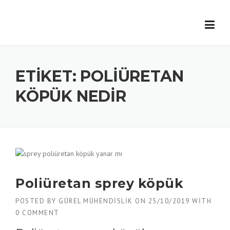
Skip
to
content
ETIKET:
POLIÜRETAN
KÖPÜK NEDIR
Poliüretan sprey köpük
POSTED BY
GÜREL MÜHENDISLIK
ON
25/10/2019
WITH
0 COMMENT