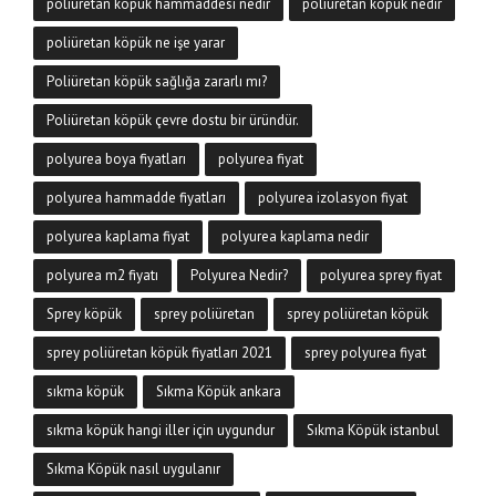
poliüretan köpük hammaddesi nedir
poliüretan köpük nedir
poliüretan köpük ne işe yarar
Poliüretan köpük sağlığa zararlı mı?
Poliüretan köpük çevre dostu bir üründür.
polyurea boya fiyatları
polyurea fiyat
polyurea hammadde fiyatları
polyurea izolasyon fiyat
polyurea kaplama fiyat
polyurea kaplama nedir
polyurea m2 fiyatı
Polyurea Nedir?
polyurea sprey fiyat
Sprey köpük
sprey poliüretan
sprey poliüretan köpük
sprey poliüretan köpük fiyatları 2021
sprey polyurea fiyat
sıkma köpük
Sıkma Köpük ankara
sıkma köpük hangi iller için uygundur
Sıkma Köpük istanbul
Sıkma Köpük nasıl uygulanır