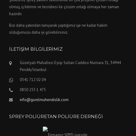
olmuş, iş bitirme ve tecrübesi ile çözüm ortağı olmaya her zaman
hazırdır.
Bizi daha yakından tanıyarak yaptığımız işe ne kadar hakim
olduğumuzu daha iyi görebilirsiniz.
İLETIŞIM BILGILERIMIZ
Güzelyalı Mahallesi Eyüp Sultan Caddesi Numara 31, 34944
Pendik/İstanbul
0541 712 02 04
0850 255 1 475
info@gurelmuhendislik.com
SPREY POLIÜRETAN POLIÜRE DERNEĞI
Firmamız SPPD üyesidir.