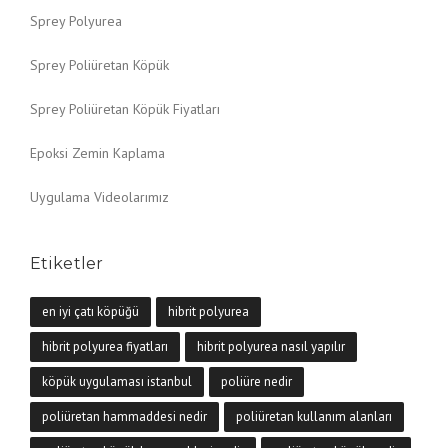
Sprey Polyurea
Sprey Poliüretan Köpük
Sprey Poliüretan Köpük Fiyatları
Epoksi Zemin Kaplama
Uygulama Videolarımız
Etiketler
en iyi çatı köpüğü
hibrit polyurea
hibrit polyurea fiyatları
hibrit polyurea nasıl yapılır
köpük uygulaması istanbul
poliüre nedir
poliüretan hammaddesi nedir
poliüretan kullanım alanları