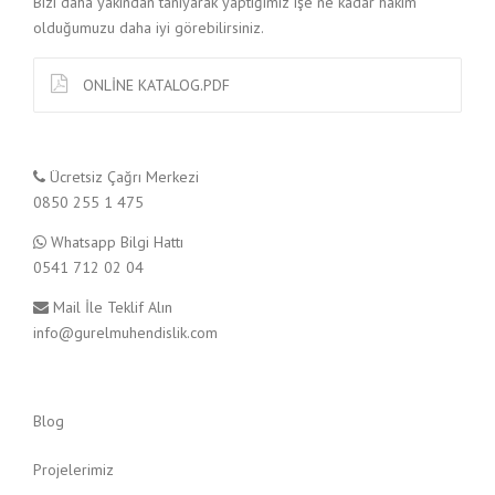
Bizi daha yakından tanıyarak yaptığımız işe ne kadar hakim
S
olduğumuzu daha iyi görebilirsiniz.
P
R
E
ONLİNE KATALOG.PDF
Y
K
Ö
P
Ücretsiz Çağrı Merkezi
Ü
0850 255 1 475
K
”
Whatsapp Bilgi Hattı
0541 712 02 04
Mail İle Teklif Alın
info@gurelmuhendislik.com
Blog
Projelerimiz