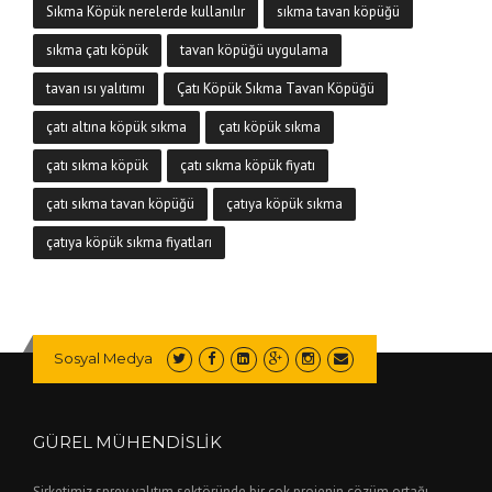
Sıkma Köpük nerelerde kullanılır
sıkma tavan köpüğü
sıkma çatı köpük
tavan köpüğü uygulama
tavan ısı yalıtımı
Çatı Köpük Sıkma Tavan Köpüğü
çatı altına köpük sıkma
çatı köpük sıkma
çatı sıkma köpük
çatı sıkma köpük fiyatı
çatı sıkma tavan köpüğü
çatıya köpük sıkma
çatıya köpük sıkma fiyatları
Sosyal Medya
GÜREL MÜHENDİSLİK
Şirketimiz sprey yalıtım sektöründe bir çok projenin çözüm ortağı