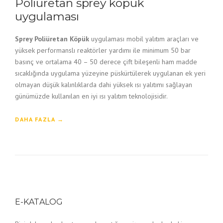
Poliüretan sprey köpük
uygulaması
Sprey Poliüretan Köpük
uygulaması mobil yalıtım araçları ve
yüksek performanslı reaktörler yardımı ile minimum 50 bar
basınç ve ortalama 40 – 50 derece çift bileşenli ham madde
sıcaklığında uygulama yüzeyine püskürtülerek uygulanan ek yeri
olmayan düşük kalınlıklarda dahi yüksek ısı yalıtımı sağlayan
günümüzde kullanılan en iyi ısı yalıtım teknolojisidir.
“
DAHA FAZLA
→
P
O
L
I
Ü
R
E
T
E-KATALOG
A
N