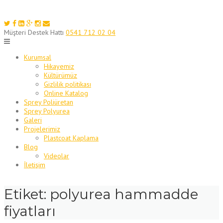
Skip
to
content
Müşteri Destek Hattı
0541 712 02 04
Kurumsal
Hikayemiz
Kültürümüz
Gizlilik politikası
Online Katalog
Sprey Poliüretan
Sprey Polyurea
Galeri
Projelerimiz
Plastcoat Kaplama
Blog
Videolar
İletişim
Etiket:
polyurea hammadde
fiyatları