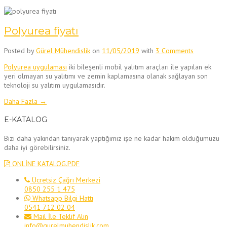
Polyurea fiyatı
Posted by
Gürel Mühendislik
on
11/05/2019
with
3 Comments
Polyurea uygulaması
iki bileşenli mobil yalıtım araçları ile yapılan ek
yeri olmayan su yalıtımı ve zemin kaplamasına olanak sağlayan son
teknoloji su yalıtım uygulamasıdır.
“Polyurea
Daha Fazla
→
fiyatı”
E-KATALOG
Bizi daha yakından tanıyarak yaptığımız işe ne kadar hakim olduğumuzu
daha iyi görebilirsiniz.
ONLİNE KATALOG.PDF
Ücretsiz Çağrı Merkezi
0850 255 1 475
Whatsapp Bilgi Hattı
0541 712 02 04
Mail İle Teklif Alın
info@gurelmuhendislik.com