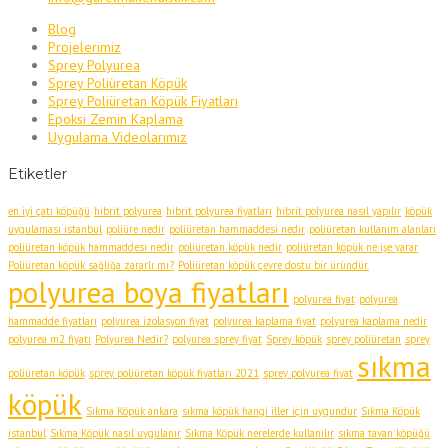
Blog
Projelerimiz
Sprey Polyurea
Sprey Poliüretan Köpük
Sprey Poliüretan Köpük Fiyatları
Epoksi Zemin Kaplama
Uygulama Videolarımız
Etiketler
en iyi çatı köpüğü
hibrit polyurea
hibrit polyurea fiyatları
hibrit polyurea nasıl yapılır
köpük
uygulaması istanbul
poliüre nedir
poliüretan hammaddesi nedir
poliüretan kullanım alanları
poliüretan köpük hammaddesi nedir
poliüretan köpük nedir
poliüretan köpük ne işe yarar
Poliüretan köpük sağlığa zararlı mı?
Poliüretan köpük çevre dostu bir üründür.
polyurea boya fiyatları
polyurea fiyat
polyurea
hammadde fiyatları
polyurea izolasyon fiyat
polyurea kaplama fiyat
polyurea kaplama nedir
polyurea m2 fiyatı
Polyurea Nedir?
polyurea sprey fiyat
Sprey köpük
sprey poliüretan
sprey
sıkma
poliüretan köpük
sprey poliüretan köpük fiyatları 2021
sprey polyurea fiyat
köpük
Sıkma Köpük ankara
sıkma köpük hangi iller için uygundur
Sıkma Köpük
istanbul
Sıkma Köpük nasıl uygulanır
Sıkma Köpük nerelerde kullanılır
sıkma tavan köpüğü