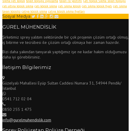
sıkma çatı köpük
tavan köpüğü uygulama
tavan ısı yalıtımı
Çatı Köpük Sıkma Tavan Köpüğü
çatı altına köpük sıkma
çatı köpük sıkma
çatı sıkma köpük
çatı sıkma köpük fiyatı
çatı sıkma
tavan köpüğü
çatıya köpük sıkma
çatıya köpük sıkma fiyatları
Sosyal Medya
GÜREL MÜHENDİSLİK
Şirketimiz sprey yalıtım sektöründe bir çok projenin çözüm ortağı olmuş,
iş bitirme ve tecrübesi ile çözüm ortağı olmaya her zaman hazırdır.
Bizi daha yakından tanıyarak yaptığımız işe ne kadar hakim olduğumuzu
daha iyi görebilirsiniz.
İletişim Bilgilerimiz
Güzelyalı Mahallesi Eyüp Sultan Caddesi Numara 31, 34944 Pendik/
İstanbul
0541 712 02 04
0850 255 1 475
info@gurelmuhendislik.com
Sprey Poliüretan Poliüre Derneği