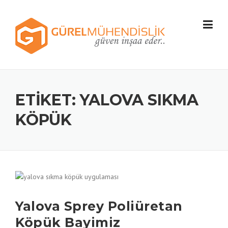
Skip
to
content
ETIKET:
YALOVA SIKMA
KÖPÜK
Yalova Sprey Poliüretan
Köpük Bayimiz