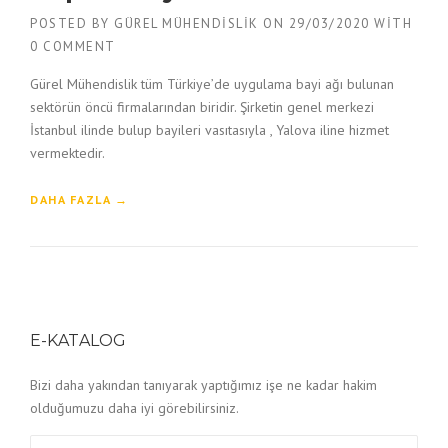
POSTED BY
GÜREL MÜHENDISLIK
ON
29/03/2020
WITH
0 COMMENT
Gürel Mühendislik tüm Türkiye’de uygulama bayi ağı bulunan
sektörün öncü firmalarından biridir. Şirketin genel merkezi
İstanbul ilinde bulup bayileri vasıtasıyla , Yalova iline hizmet
vermektedir.
“
DAHA FAZLA
→
Y
A
L
O
V
A
E-KATALOG
S
P
R
Bizi daha yakından tanıyarak yaptığımız işe ne kadar hakim
E
olduğumuzu daha iyi görebilirsiniz.
Y
P