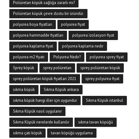
Poliüretan köpük sağlığa zararlı mı?
Poliüretan köpük çevre dostu bir üründür.
polyurea boya fiyatları
polyurea fiyat
polyurea hammadde fiyatları
polyurea izolasyon fiyat
polyurea kaplama fiyat
polyurea kaplama nedir
polyurea m2 fiyatı
Polyurea Nedir?
polyurea sprey fiyat
Sprey köpük
sprey poliüretan
sprey poliüretan köpük
sprey poliüretan köpük fiyatları 2021
sprey polyurea fiyat
sıkma köpük
Sıkma Köpük ankara
sıkma köpük hangi iller için uygundur
Sıkma Köpük istanbul
Sıkma Köpük nasıl uygulanır
Sıkma Köpük nerelerde kullanılır
sıkma tavan köpüğü
sıkma çatı köpük
tavan köpüğü uygulama