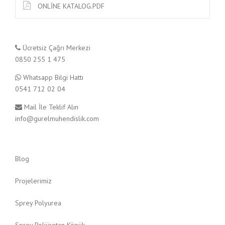
ONLİNE KATALOG.PDF
O
L
I
Ü
R
Ücretsiz Çağrı Merkezi
E
0850 255 1 475
T
A
Whatsapp Bilgi Hattı
N
0541 712 02 04
K
Ö
Mail İle Teklif Alın
P
info@gurelmuhendislik.com
Ü
K
B
A
Blog
Y
I
Projelerimiz
M
I
Sprey Polyurea
Z
”
Sprey Poliüretan Köpük