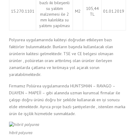
bazlı iki bileşenli
su yalıtım
105,44
15.270.1101
M2
01.01.2019
malzemesi ile 2
TL
mm kalınlıkta su
yalıtımı yapılması
Polyurea uygulamarında kaliteyi doğrudan etkileyen bazı
faktörler bulunmaktadır. Bunların başında kullanılacak olan
ürünlerin kalitesi gelmektedir. TSE ve CE belgesi olmayan
ürünler , poliüretan oranı arttırılmış olan ürünler ilerleyen
zamanlarda çatlama ve kırılmaya yol açarak sorun
yaratabilmektedir.
Firmamız Poliürea uygulamarında HUNTSMAN – RAVAGO –
DUAYEN – MAPEİİ – gibi alanında uzman kurumsal firmalar ile
çalışıp doğru ürünü doğru bir şekilde kullanarak en iyi sonucu
elde etmektedir. Ayrıca proje bazlı şantiyelerde , istenilen marka
ürün ile işçilik hizmetide sunmaktadır.
hibrit polyurea