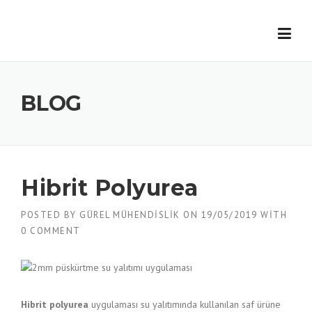
Skip
to
content
BLOG
Hibrit Polyurea
POSTED BY
GÜREL MÜHENDISLIK
ON
19/05/2019
WITH
0 COMMENT
Hibrit polyurea
uygulaması su yalıtımında kullanılan saf ürüne