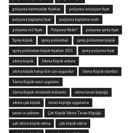
polyurea hammadde fiyatları
polyurea izolasyon fiyat
polyurea kaplama fiyat
polyurea kaplama nedir
polyurea m2 fiyatı
Polyurea Nedir?
polyurea sprey fiyat
Sprey köpük
sprey poliüretan
sprey poliüretan köpük
sprey poliüretan köpük fiyatları 2021
sprey polyurea fiyat
sıkma köpük
Sıkma Köpük ankara
sıkma köpük hangi iller için uygundur
Sıkma Köpük istanbul
Sıkma Köpük nasıl uygulanır
Sıkma Köpük nerelerde kullanılır
sıkma tavan köpüğü
sıkma çatı köpük
tavan köpüğü uygulama
tavan ısı yalıtımı
Çatı Köpük Sıkma Tavan Köpüğü
çatı altına köpük sıkma
çatı köpük sıkma