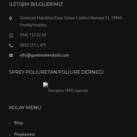
İLETIŞIM BILGILERIMIZ
Güzelyalı Mahallesi Eyüp Sultan Caddesi Numara 31, 34944
Pendik/İstanbul
0541 712 02 04
0850 255 1 475
info@gurelmuhendislik.com
SPREY POLIÜRETAN POLIÜRE DERNEĞI
Firmamız SPPD üyesidir.
KOLAY MENÜ
Blog
Projelerimiz