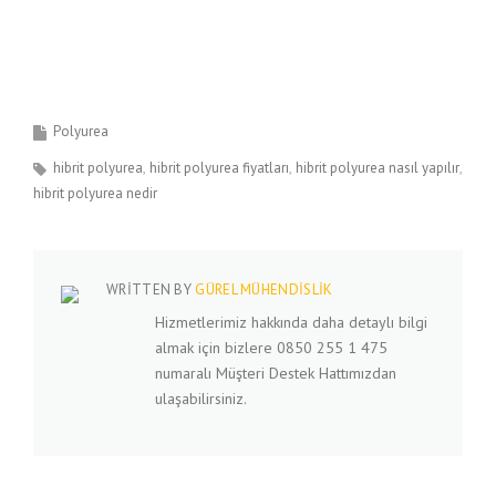
Polyurea
hibrit polyurea
hibrit polyurea fiyatları
hibrit polyurea nasıl yapılır
hibrit polyurea nedir
WRITTEN BY
GÜREL MÜHENDISLIK
Hizmetlerimiz hakkında daha detaylı bilgi
almak için bizlere 0850 255 1 475
numaralı Müşteri Destek Hattımızdan
ulaşabilirsiniz.