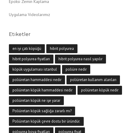
Epoksi Zemin Kaplama
Uygulama Videolarımız
Etiketler
en iyi çatı köpüğü
hibrit polyurea
hibrit polyurea fiyatları
hibrit polyurea nasıl yapılır
köpük uygulaması istanbul
poliüre nedir
poliüretan hammaddesi nedir
poliüretan kullanım alanları
poliüretan köpük hammaddesi nedir
poliüretan köpük nedir
poliüretan köpük ne işe yarar
Poliüretan köpük sağlığa zararlı mı?
Poliüretan köpük çevre dostu bir üründür.
polyurea boya fiyatları
polyurea fiyat