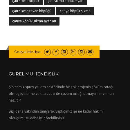
çatı sıkma köpük
çatı sıkma köpük fiyatı
çatı sıkma tavan köpüğü
çatıya köpük sıkma
çatıya köpük sıkma fiyatları
Sosyal Medya
GÜREL MÜHENDİSLİK
Şirketimiz sprey yalıtım sektöründe bir çok projenin çözüm ortağı
olmuş, iş bitirme ve tecrübesi ile çözüm ortağı olmaya her zaman
hazırdır.
Bizi daha yakından tanıyarak yaptığımız işe ne kadar hakim
olduğumuzu daha iyi görebilirsiniz.