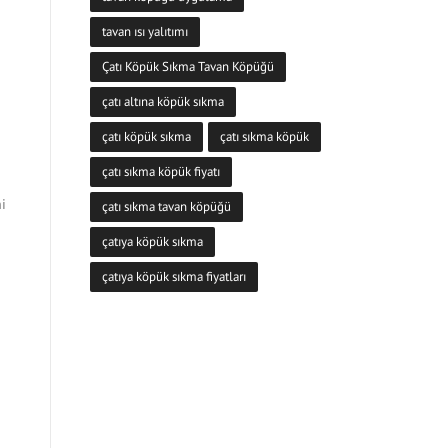
tavan ısı yalıtımı
Çatı Köpük Sıkma Tavan Köpüğü
çatı altına köpük sıkma
çatı köpük sıkma
çatı sıkma köpük
çatı sıkma köpük fiyatı
i
çatı sıkma tavan köpüğü
çatıya köpük sıkma
çatıya köpük sıkma fiyatları