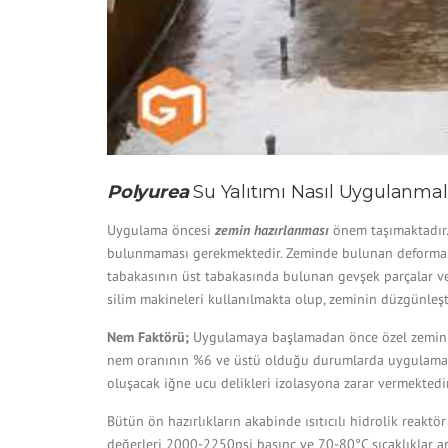
Polyurea
Su Yalıtımı Nasıl Uygulanmal
Uygulama öncesi
zemin hazırlanması
önem taşımaktadır. 
bulunmaması gerekmektedir. Zeminde bulunan deformasyo
tabakasının üst tabakasında bulunan gevşek parçalar ve 
silim makineleri kullanılmakta olup, zeminin düzgünleşt
Nem Faktörü;
Uygulamaya başlamadan önce özel zemin 
nem oranının %6 ve üstü olduğu durumlarda uygulama er
oluşacak iğne ucu delikleri izolasyona zarar vermektedir
Bütün ön hazırlıkların akabinde ısıtıcılı hidrolik reak
değerleri 2000-2250psi basınç ve 70-80°C sıcaklıklar a