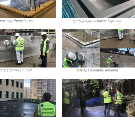
vuz uygulama öncesi
sprey polyurea havuz kaplama
arapetlerin silinmesi
maltepe nidapark poliürea