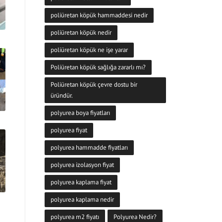
poliüretan köpük hammaddesi nedir
poliüretan köpük nedir
poliüretan köpük ne işe yarar
Poliüretan köpük sağlığa zararlı mı?
Poliüretan köpük çevre dostu bir
üründür.
polyurea boya fiyatları
polyurea fiyat
polyurea hammadde fiyatları
polyurea izolasyon fiyat
polyurea kaplama fiyat
polyurea kaplama nedir
polyurea m2 fiyatı
Polyurea Nedir?