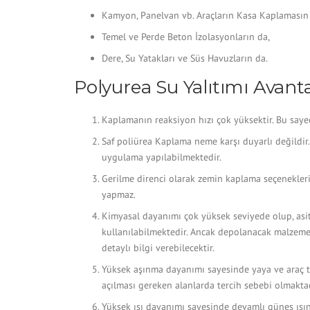
Kamyon, Panelvan vb. Araçların Kasa Kaplamasın
Temel ve Perde Beton İzolasyonların da,
Dere, Su Yatakları ve Süs Havuzların da.
Polyurea Su Yalıtımı Avant
Kaplamanın reaksiyon hızı çok yüksektir. Bu sayed
Saf poliürea Kaplama neme karşı duyarlı değildi
uygulama yapılabilmektedir.
Gerilme direnci olarak zemin kaplama seçenekleri 
yapmaz.
Kimyasal dayanımı çok yüksek seviyede olup, asi
kullanılabilmektedir. Ancak depolanacak malzemele
detaylı bilgi verebilecektir.
Yüksek aşınma dayanımı sayesinde yaya ve araç tr
açılması gereken alanlarda tercih sebebi olmaktad
Yüksek ısı dayanımı sayesinde devamlı güneş ışınl