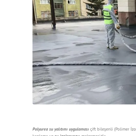
Polyurea su yalıtımı uygulaması
çift bileşenli (Polimer İ
kaplama ve
su izolasyonu
malzemesidir.