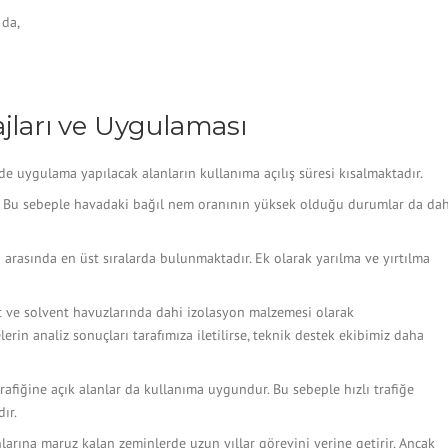
 da,
ajları ve Uygulaması
e uygulama yapılacak alanların kullanıma açılış süresi kısalmaktadır.
r. Bu sebeple havadaki bağıl nem oranının yüksek olduğu durumlar da dah
arasında en üst sıralarda bulunmaktadır. Ek olarak yarılma ve yırtılma
t ve solvent havuzlarında dahi izolasyon malzemesi olarak
rin analiz sonuçları tarafımıza iletilirse, teknik destek ekibimiz daha
afiğine açık alanlar da kullanıma uygundur. Bu sebeple hızlı trafiğe
ır.
arına maruz kalan zeminlerde uzun yıllar görevini yerine getirir. Ancak