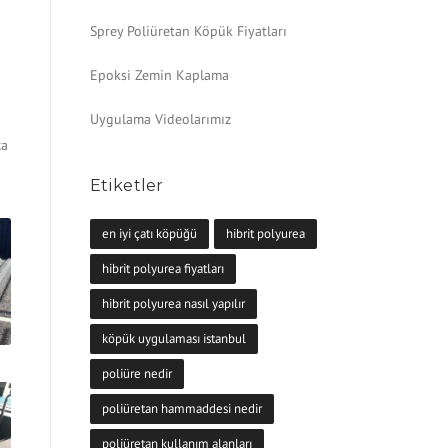
Sprey Poliüretan Köpük Fiyatları
Epoksi Zemin Kaplama
Uygulama Videolarımız
ca
Etiketler
en iyi çatı köpüğü
hibrit polyurea
hibrit polyurea fiyatları
hibrit polyurea nasıl yapılır
köpük uygulaması istanbul
poliüre nedir
poliüretan hammaddesi nedir
poliüretan kullanım alanları