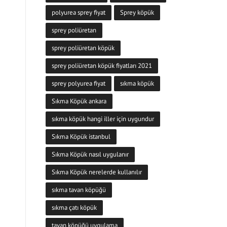
polyurea sprey fiyat
Sprey köpük
sprey poliüretan
sprey poliüretan köpük
sprey poliüretan köpük fiyatları 2021
sprey polyurea fiyat
sıkma köpük
Sıkma Köpük ankara
sıkma köpük hangi iller için uygundur
Sıkma Köpük istanbul
Sıkma Köpük nasıl uygulanır
Sıkma Köpük nerelerde kullanılır
sıkma tavan köpüğü
sıkma çatı köpük
tavan köpüğü uygulama