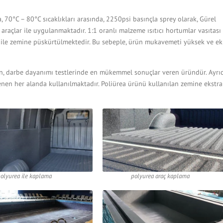
70°C – 80°C sıcaklıkları arasında, 2250psi basınçla sprey olarak, Gürel
raçlar ile uygulanmaktadır. 1:1 oranlı malzeme ısıtıcı hortumlar vasıtası
nç ile zemine püskürtülmektedir. Bu sebeple, ürün mukavemeti yüksek ve ek
on, darbe dayanımı testlerinde en mükemmel sonuçlar veren üründür. Ayrı
enen her alanda kullanılmaktadır. Poliürea ürünü kullanılan zemine ekstra
olyurea ile kaplama
polyurea araç kaplama