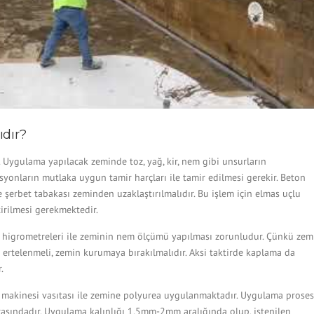
ıdır?
Uygulama yapılacak zeminde toz, yağ, kir, nem gibi unsurların
nların mutlaka uygun tamir harçları ile tamir edilmesi gerekir. Beton
şerbet tabakası zeminden uzaklaştırılmalıdır. Bu işlem için elmas uçlu
irilmesi gerekmektedir.
higrometreleri ile zeminin nem ölçümü yapılması zorunludur. Çünkü zem
telenmeli, zemin kurumaya bırakılmalıdır. Aksi taktirde kaplama da
.
tör makinesi vasıtası ile zemine polyurea uygulanmaktadır. Uygulama proses
rasındadır. Uygulama kalınlığı 1.5mm-2mm aralığında olup, istenilen