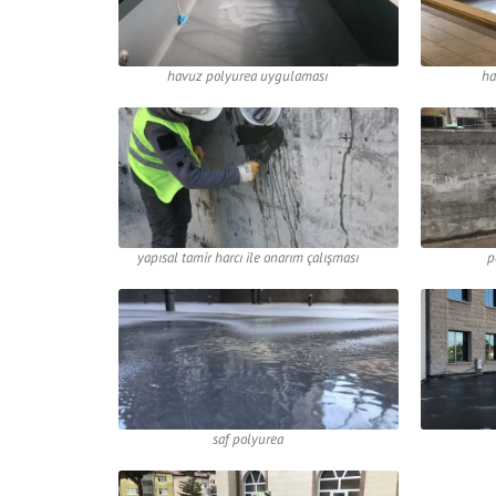
havuz polyurea uygulaması
ha
yapısal tamir harcı ile onarım çalışması
p
saf polyurea