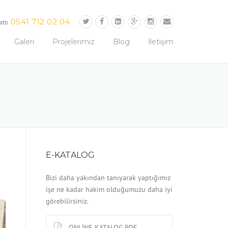
0541 712 02 04
attı
Galeri
Projelerimiz
Blog
İletişim
E-KATALOG
Bizi daha yakından tanıyarak yaptığımız
işe ne kadar hakim olduğumuzu daha iyi
görebilirsiniz.
ONLİNE KATALOG.PDF