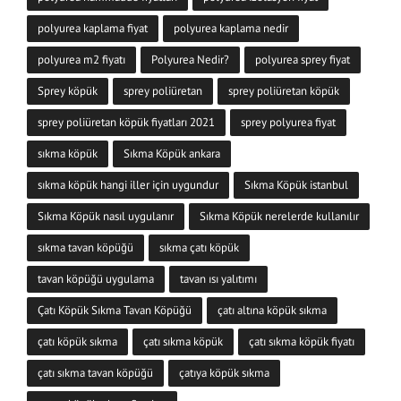
polyurea kaplama fiyat
polyurea kaplama nedir
polyurea m2 fiyatı
Polyurea Nedir?
polyurea sprey fiyat
Sprey köpük
sprey poliüretan
sprey poliüretan köpük
sprey poliüretan köpük fiyatları 2021
sprey polyurea fiyat
sıkma köpük
Sıkma Köpük ankara
sıkma köpük hangi iller için uygundur
Sıkma Köpük istanbul
Sıkma Köpük nasıl uygulanır
Sıkma Köpük nerelerde kullanılır
sıkma tavan köpüğü
sıkma çatı köpük
tavan köpüğü uygulama
tavan ısı yalıtımı
Çatı Köpük Sıkma Tavan Köpüğü
çatı altına köpük sıkma
çatı köpük sıkma
çatı sıkma köpük
çatı sıkma köpük fiyatı
çatı sıkma tavan köpüğü
çatıya köpük sıkma