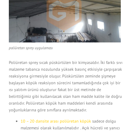
poliüretan sprey uygulaması
Poliüretan sprey sıcak püskürtülen bir kimyasaldır. İki farklı sıvı
malzeme tabanca nozulunda yüksek basınç etkisiyle çarpışarak
reaksiyona girmesiyle oluşur. Püskürtülen zeminde şişmeye
başlayan köpük reaksiyon sürecini tamamladığında çok iyi bir
ısı yalıtım ürünü oluşturur fakat bir üst metinde de
belirttiğimiz gibi kullanılacak olan ham madde kalite ile doğru
oranlıdır. Poliüretan köpük ham maddeleri kendi arasında
yoğunluklarına göre sınıflara ayrılmaktadır.
10 – 20 dansite arası poliüretan köpük
sadece dolgu
malzemesi olarak kullanılmalıdır . Açık hücreli ve yanıcı