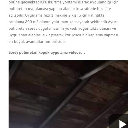
önüne geçmektedir.Püskürtme yöntemi olarak uygulandığı için
poliüretan uygulaması yapılan alanlar kısa sürede hizmete
açılabilir. Uygulama hızı 1 makine 2 kişi 3 cm kalınlıkta
ortalama 800 m2 alanın yalıtımını kapsayacak şekildedir.Ayrıca
poliüretan sprey uygulamasının yüksek yoğunlukta olması ve
uygulanan alanları sıklaştırarak koruyucu bir kaplama yapması
en büyük avantajlarının birisidir.
Sprey poliüretan köpük uygulama videosu ;