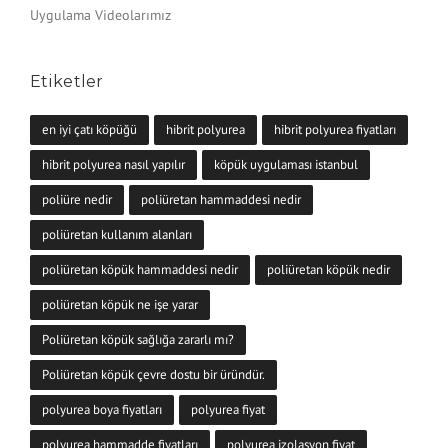
Uygulama Videolarımız
Etiketler
en iyi çatı köpüğü
hibrit polyurea
hibrit polyurea fiyatları
hibrit polyurea nasıl yapılır
köpük uygulaması istanbul
poliüre nedir
poliüretan hammaddesi nedir
poliüretan kullanım alanları
poliüretan köpük hammaddesi nedir
poliüretan köpük nedir
poliüretan köpük ne işe yarar
Poliüretan köpük sağlığa zararlı mı?
Poliüretan köpük çevre dostu bir üründür.
polyurea boya fiyatları
polyurea fiyat
polyurea hammadde fiyatları
polyurea izolasyon fiyat