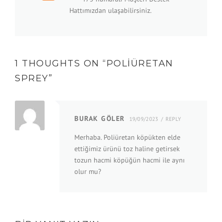
Hattımızdan ulaşabilirsiniz.
1 THOUGHTS ON “
POLIÜRETAN
SPREY
”
BURAK GÖLER
19/09/2023
REPLY
Merhaba. Poliüretan köpükten elde
ettiğimiz ürünü toz haline getirsek
tozun hacmi köpüğün hacmi ile aynı
olur mu?