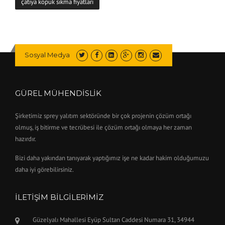
çatıya köpük sıkma fiyatları
Sosyal Medya
GÜREL MÜHENDİSLİK
Şirketimiz sprey yalıtım sektöründe bir çok projenin çözüm ortağı
olmuş, iş bitirme ve tecrübesi ile çözüm ortağı olmaya her zaman
hazırdır.
Bizi daha yakından tanıyarak yaptığımız işe ne kadar hakim olduğumuzu
daha iyi görebilirsiniz.
İLETIŞIM BILGILERIMIZ
Güzelyalı Mahallesi Eyüp Sultan Caddesi Numara 31, 34944